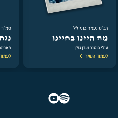
סמ"ר שחר פרידמן ז״ל
סמל א
נגה
עד 
מארינה מקסימיליאן
ריטה
לעמוד השיר
לעמוד