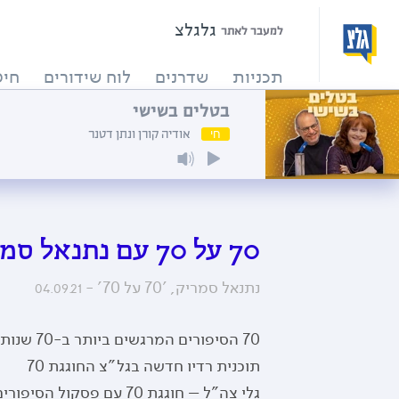
גלגלצ
למעבר לאתר
תכניות
שדרנים
לוח שידורים
חיפ
בטלים בשישי
חי
אודיה קורן ונתן דטנר
70 על 70 עם נתנאל סמריק - חלק ב'
נתנאל סמריק, '70 על 70' -
04.09.21
70 הסיפורים המרגשים ביותר ב-70 שנות שידור
תוכנית רדיו חדשה בגל"צ החוגגת 70
גלי צה"ל – חוגגת 70 עם פסקול הסיפורים וההקלטות המרתקות בתולדות המדינה