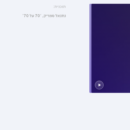
תוכנית:
נתנאל סמריק, '70 על 70'