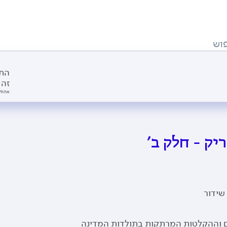
וש
התו
זה 
אהוד 