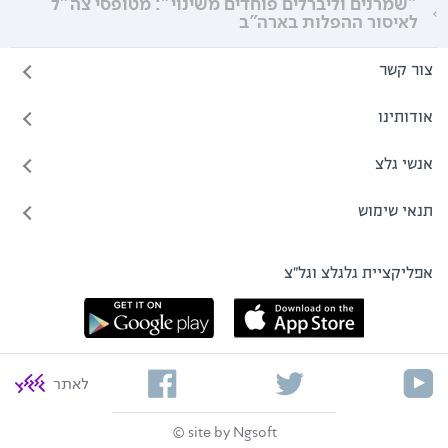
"שמרנים וליברלים פוחדים משינוי": מטופסי צה"ל
לאיסור ההפלות בארה"ב
צור קשר
אודותינו
אנשי גלצ
תנאי שימוש
אפליקציית גלגלצ וגל"צ
לאתר
site by Ngsoft ©