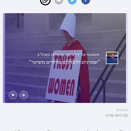
:מטופסי צה"ל לאיסור ההפלות בארה"ב
"שמרנים וליברלים פוחדים משינוי"
תוכנית:
24 היום שהיה