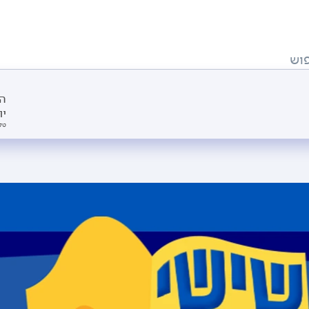
וש
הת
יו
טל