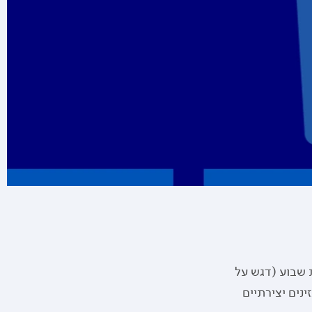
 שבוע (דגש על
נים יצירתיים