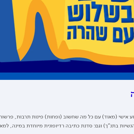
ע אישי (מאוד) עם כל מה שחשוב (ופחות) פינות תרבות, פרשות
נשיות בתנ"ך) וגם: סדנת כתיבה רדיופונית מיוחדת במינה, למאזי