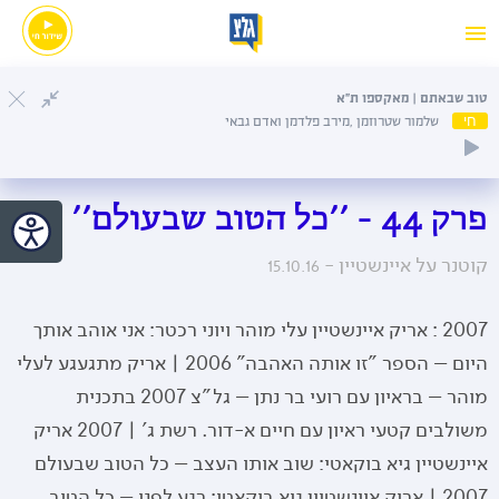
טוב שבאתם | מאקספו ת"א
חי
שלמור שטרוזמן ,מירב פלדמן ואדם גבאי
פרק 44 - ''כל הטוב שבעולם''
קוטנר על איינשטיין -
15.10.16
2007 : אריק איינשטיין עלי מוהר ויוני רכטר: אני אוהב אותך
היום – הספר "זו אותה האהבה" 2006 | אריק מתגעגע לעלי
מוהר – בראיון עם רועי בר נתן – גל"צ 2007 בתכנית
משולבים קטעי ראיון עם חיים א-דור. רשת ג' | 2007 אריק
איינשטיין גיא בוקאטי: שוב אותו העצב – כל הטוב שבעולם
2007 | אריק איינשטיין גיא בוקאטי: רגע לפני – כל הטוב