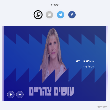
שיתוף
עושים צהריים
יעל דן
תוכנית: