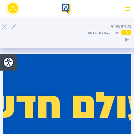
בטלים בשישי
חי
אודיה קורן ונתן דטנר