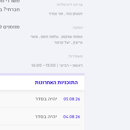
משרדי ממש
עריכה דיגיטלית:
חברתי? ב'
יהונתן הוד
חני אזרד
מוזמנים לפנות אלינו
הפקה:
אסנת שנקמן
עלמה חסון
סאוי
אייצק
יעל קרמר
משודרת:
ראשון - רביעי | 15:00 - 16:00
התוכניות האחרונות
יהיה בסדר
05.08.26
יהיה בסדר
04.08.26