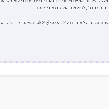
לה, עיריות, גופים ציבוריים ותאגידים פרטיים רבי עוצמה. הע
יהיה בסדר', לפעמים, הוא גם מקבל אותו.
 בכל עת בדוא"ל ok@glz.co.il, בפייסבוק "יהיה בסדר בגלצ"