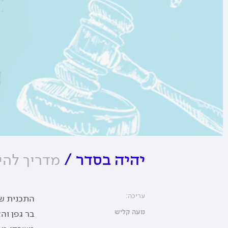
מדריך להי
יהיה בסדר
/
עריכה:
התכנית שכ
נועה קליש
בר גפן וה