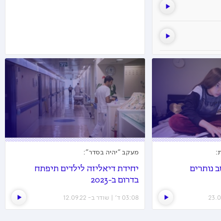
:
מעקב "יהיה בסדר":
 נותרים
יחידת דיאליזה לילדים תיפתח
בדרום ב-2023
03:08 ד׳ | שודר ב- 12.09.22