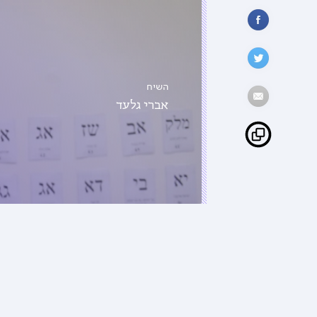
השיח
אברי גלעד