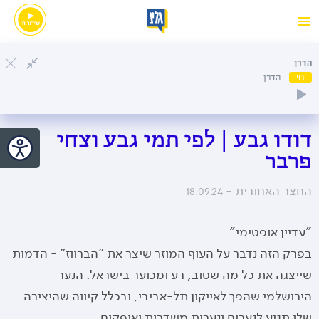
הדרן
חי
הדרן
דודו גבע | לפי תמי גבע וצחי
פרבר
החצר האחורית -
18.09.24
"עדיין אופטימי"
בפרק הזה נדבר על העוף המוזר שיצר את "הברווז" - הדמות
שייצגה את כל מה שטוב, רע ומכוער בישראל. הנער
הירושלמי שהפך לאייקון תל-אביבי, ובכלל קיווה שהיצירה
שלו תגיע לנערים ונערות משדרות ואופקים.