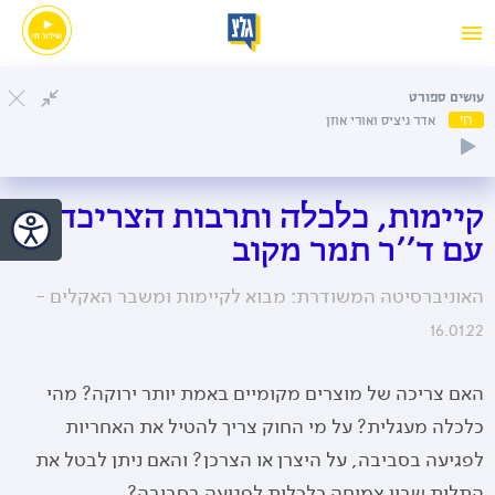
עושים ספורט
חי
אדר גיציס ואורי אוזן
קיימות, כלכלה ותרבות הצריכה
עם ד''ר תמר מקוב
האוניברסיטה המשודרת: מבוא לקיימות ומשבר האקלים -
16.01.22
האם צריכה של מוצרים מקומיים באמת יותר ירוקה? מהי
כלכלה מעגלית? על מי החוק צריך להטיל את האחריות
לפגיעה בסביבה, על היצרן או הצרכן? והאם ניתן לבטל את
התלות שבין צמיחה כלכלית לפגיעה בסביבה?