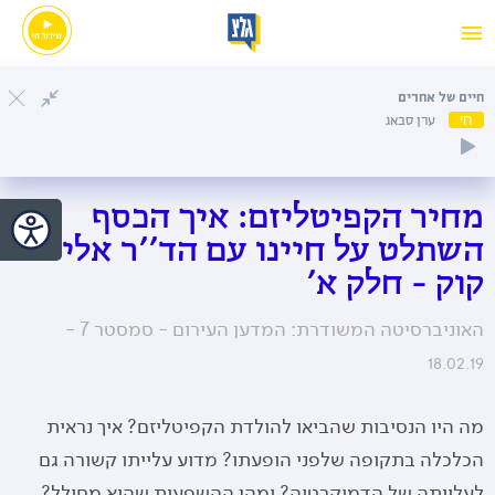
חיים של אחרים
חי
ערן סבאג
מחיר הקפיטליזם: איך הכסף
השתלט על חיינו עם הד''ר אלי
קוק - חלק א'
האוניברסיטה המשודרת: המדען העירום - סמסטר 7 -
18.02.19
מה היו הנסיבות שהביאו להולדת הקפיטליזם? איך נראית
הכלכלה בתקופה שלפני הופעתו? מדוע עלייתו קשורה גם
לעלייתה של הדמוקרטיה? ומהן ההשפעות שהוא מחולל?