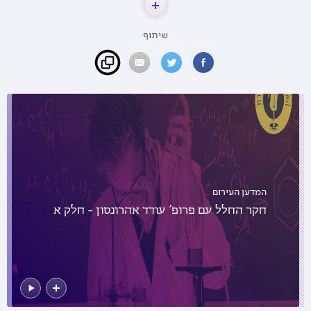
שיתוף
המדען העירום
חקר החלל עם פרופ' עודד אהרונסון - חלק א