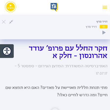
דויד פרץ
חי
דויד פרץ
חקר החלל עם פרופ' עודד
אהרונסון - חלק א
האוניברסיטה המשודרת: המדען העירום - סמסטר 5 -
17.07.17
מתי תנחת חללית מאויישת על מאדים? האם היא תמצא שם
חיים? ומה נדרש לחיים כאלו?