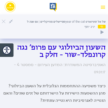
של אל סטיוארט year of the catספיישלים מוזיקליים | 50 שנה ל
חי
יניב יוסף
השעון הביולוגי עם פרופ' נגה
קרונפלד-שור - חלק ב
האוניברסיטה המשודרת: המדען העירום - סמסטר 4 -
09.01.17
כיצד משפיעה ההתחממות הגלובלית על השעון הביולוגי?
מהן ההשפעות הישירות על הישרדותם של זנים שונים? והאם
הנטייה לאגרסיביות היא נטייה עונתית?