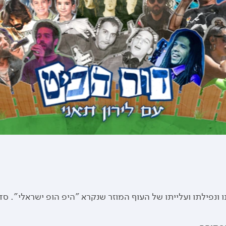
תו ונפילתו ועלייתו של העוף המוזר שנקרא "היפ הופ ישראלי". 