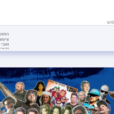
וש
התוכנ
ציפור
ואבי 
דודו ארז 