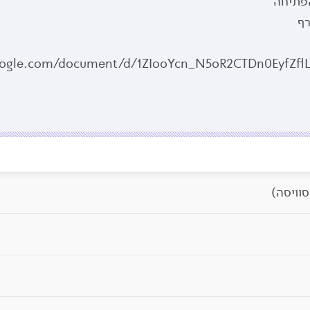
הפתיחה
רף
google.com/document/d/1ZIooYcn_N5oR2CTDn0EyfZf