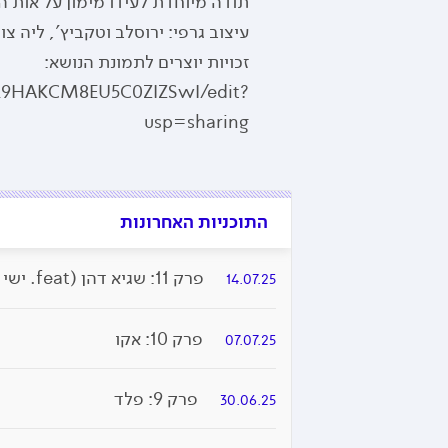
תודה מיוחדת לעידו מימון על אות 
עיצוב גרפי: ירוסלב וטקביץ', ליה צו
זכויות יוצרים לתמונת הנושא:
lL9HAKCM8EU5C0ZIZSwI/edit?
usp=sharing
התוכניות האחרונות
פרק 11: שגיא דהן (feat. ישי סוויסה)
14.07.25
פרק 10: אקו
07.07.25
פרק 9: פלד
30.06.25