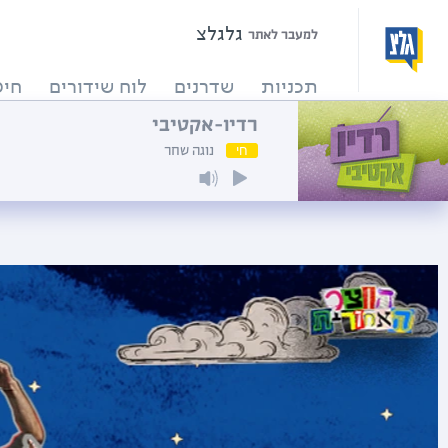
גלגלצ
למעבר לאתר
תכניות
שדרנים
לוח שידורים
חיפ
רדיו-אקטיבי
חי
נוגה שחר