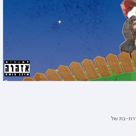
סדרת-בת של