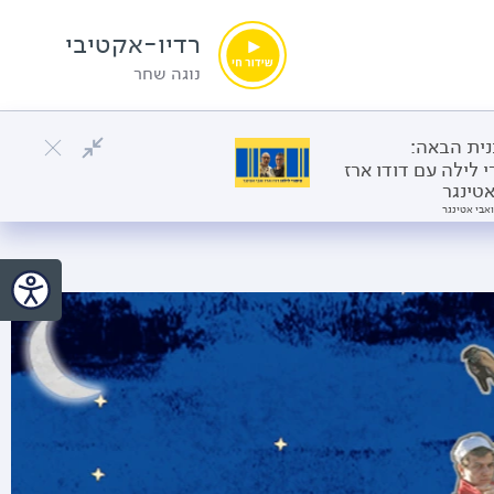
רדיו-אקטיבי
נוגה שחר
ית הבאה:
י לילה עם דודו ארז
אטינגר
ואבי אטינגר