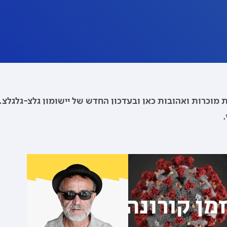
 מוכרות ואהובות כאן ובעדכון החדש של יישומון גלצ-גלגלצ.