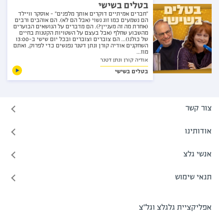
בטלים בשישי
"חברים אמיתיים דוקרים אותך מלפנים" - אוסקר וויילד
הם נשמעים כמו זוג נשוי (אבל הם לא). הם אוהבים ורבים
(אחרת מה זה מעניין?). הם מדברים על הנושאים הבוערים
מהשבוע שחלף (אבל בעצם על השטויות הקטנות בחיים
של כולנו)... הם צוברים וצוברים ובכל יום שישי ב-13:00
השחקנים אודיה קורן ונתן דטנר נפגשים כדי לפרוק, ואתם
מוז...
אודיה קורן ונתן דטנר
בטלים בשישי
צור קשר
אודותינו
אנשי גלצ
תנאי שימוש
אפליקציית גלגלצ וגל"צ