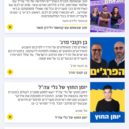
טוב שבאתם! תכנית הצהריים החדשה של גלי צה"ל עם
שלמור שטרוזמן, מירב פלדמן ואדם גבאי. מחכים לכם עם
האירוחים הכי מעניינים וכל מה שאולי פספסתם וכדאי
שתדעו… לא תבואו? מחכים לכם, ראשון-רביעי ב-13:00
ולצפייה חוזרת בכל הפלטפורמות
קוואמי ולירון תאני
טוב שבאתם עם קוואמי ולירון תאני
בן וקובי פרג'
האחים פרג' משתלטים על הרדיו לסיכום השבוע
והאירועים החשובים באמת (לפחות לדעתם). בתכנית הם
מביאים אל הרדיו את הרחוב הישראלי, על שלל דמויותיו
והעניינים הבוערים בו על אש קטנה.
בן וקובי פרג'
בן וקובי פרג'
יומן החוץ של גלי צה״ל
דסק החוץ של גלי צה"ל יוצא למסע מסביב לעולם בתכנית
חדשה בהגשת טל שנהב. התוכנית מסכמת את אירועי
השבוע ומביאה ראיונות מעניינים וסיפורים חדשים
וצבעוניים מרחבי תבל. מידי חמישי ב-12.
טל שנהב
יומן החוץ של גלי צה״ל