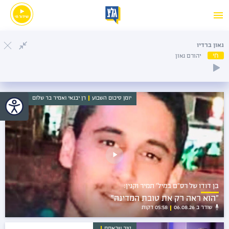
דויד פרץ
חי
דויד פרץ
יומן סיכום השבוע
רן יבנאי ו
אמיר בר שלום
בן דודו של רס"ם במיל' תמיר וקנין:
"הוא ראה רק את טובת המדינה"
שודר ב 06.08.26
05:58 דקות