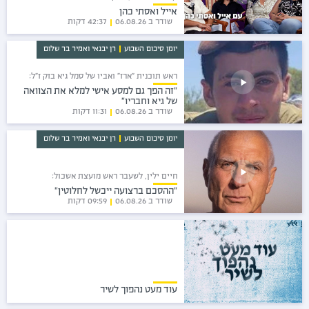
אייל ואסתי כהן
שודר ב 06.08.26
42:37 דקות
יומן סיכום השבוע
רן יבנאי ו
אמיר בר שלום
ראש תוכנית "ארז" ואביו של סמל גיא בזק ז"ל:
"זה הפך גם למסע אישי למלא את הצוואה
של גיא וחבריו"
שודר ב 06.08.26
11:31 דקות
יומן סיכום השבוע
רן יבנאי ו
אמיר בר שלום
חיים ילין, לשעבר ראש מועצת אשכול:
"ההסכם ברצועה ייכשל לחלוטין"
שודר ב 06.08.26
09:59 דקות
עוד מעט נהפוך לשיר